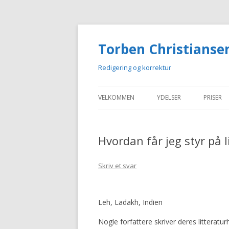
Torben Christianse
Redigering og korrektur
VELKOMMEN
YDELSER
PRISER
KORREKTUR OG SPROG
REDIGERING
Hvordan får jeg styr på 
SYSTEMATISK REDIGERI
TEKSTER MED STRUKTU
Skriv et svar
UDVIDET STAVEKONTRO
Leh, Ladakh, Indien
Nogle forfattere skriver deres litterat