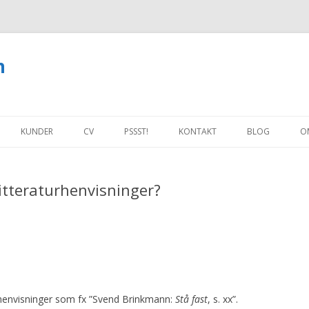
n
Hop
til
KUNDER
CV
PSSST!
KONTAKT
BLOG
O
indhold
LIG
litteraturhenvisninger?
NG AF
R
L
urhenvisninger som fx ”Svend Brinkmann:
Stå fast
, s. xx”.