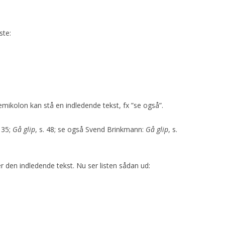
ste:
mikolon kan stå en indledende tekst, fx ”se også”.
. 35;
Gå glip
, s. 48; se også Svend Brinkmann:
Gå glip
, s.
er den indledende tekst. Nu ser listen sådan ud: