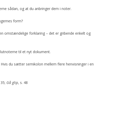
gerne sådan, og at du anbringer dem i noter.
ingernes form?
n omstændelige forklaring – det er gribende enkelt og
slutnoterne til et nyt dokument.
. Hvis du sætter semikolon mellem flere henvisninger i en
. 35;
Gå glip
, s. 48