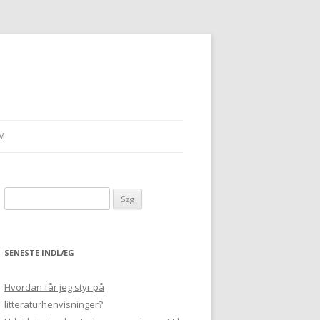
M
Søg
efter:
SENESTE INDLÆG
Hvordan får jeg styr på
litteraturhenvisninger?