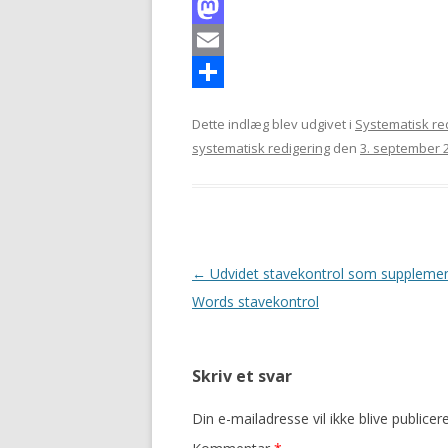
F
a
M
c
a
E
e
s
m
S
Dette indlæg blev udgivet i
Systematisk re
b
t
a
h
systematisk redigering
den
3. september 
o
o
i
a
o
d
l
r
k
o
e
n
Indlægsnavigation
←
Udvidet stavekontrol som supplement
Words stavekontrol
Skriv et svar
Din e-mailadresse vil ikke blive publicere