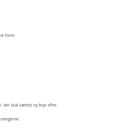
nne form:
 der skal sættes ny linje efter.
isningerne.