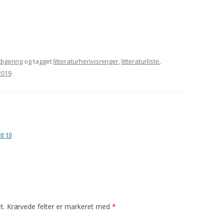
digering
og tagget
litteraturhenvisninger
,
litteraturliste
,
2019
.
 til
t.
Krævede felter er markeret med
*