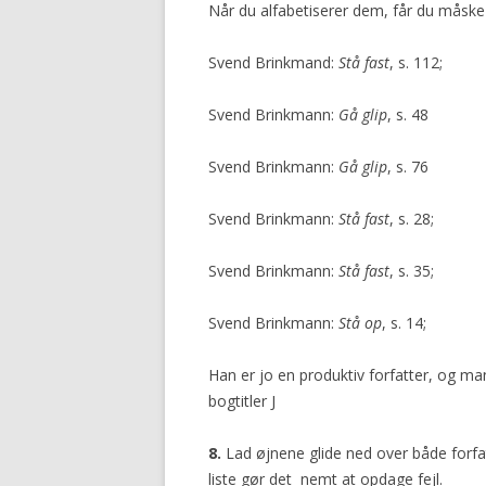
Når du alfabetiserer dem, får du måske
Svend Brinkmand:
Stå fast
, s. 112;
Svend Brinkmann:
Gå glip
, s. 48
Svend Brinkmann:
Gå glip
, s. 76
Svend Brinkmann:
Stå fast
, s. 28;
Svend Brinkmann:
Stå fast
, s. 35;
Svend Brinkmann:
Stå op
, s. 14;
Han er jo en produktiv forfatter, og ma
bogtitler J
8.
Lad øjnene glide ned over både forfat
liste gør det nemt at opdage fejl.