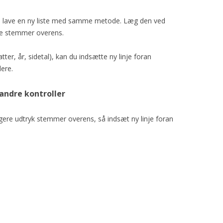
 du lave en ny liste med samme metode. Læg den ved
m de stemmer overens.
ter, år, sidetal), kan du indsætte ny linje foran
lere.
andre kontroller
ængere udtryk stemmer overens, så indsæt ny linje foran